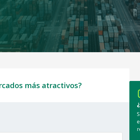
rcados más atractivos?
S
e
r