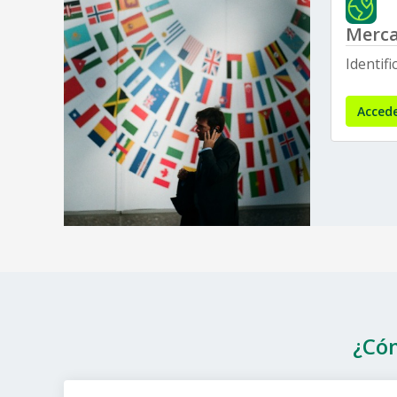
Merca
Identifi
Accede
¿Cóm